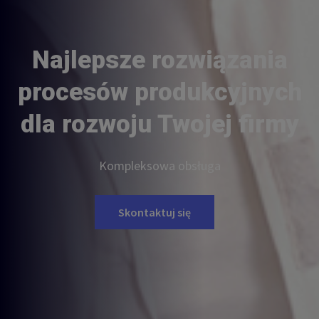
Najlepsze rozwiązania
procesów produkcyjnych
dla rozwoju Twojej firmy
Kompleksowa obsługa
Skontaktuj się