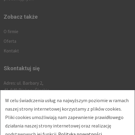
Zobacz także
O firmie
Oferta
Kontakt
Skontaktuj się
Adres: ul. Barbary 2,
41-949 Piekary Śląskie
Telefon:
+48 518 615 768
W celu świadczenia usług na najwyższym poziomie w ramach
+48 502 266 455
naszej strony internetowej korzystamy z plików cookies.
E-mail:
biuro@admarwork.pl
Pliki cookies umożliwiają nam zapewnienie prawidłowego
działania naszej strony internetowej oraz realizację
podstawowych jej funkcji.
Polityka prywatności